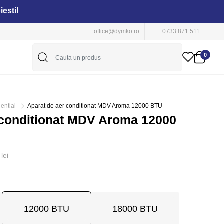
iesti!
office@dymko.ro
0733 871 511
0
ential
Aparat de aer conditionat MDV Aroma 12000 BTU
 conditionat MDV Aroma 12000
lei
12000 BTU
18000 BTU