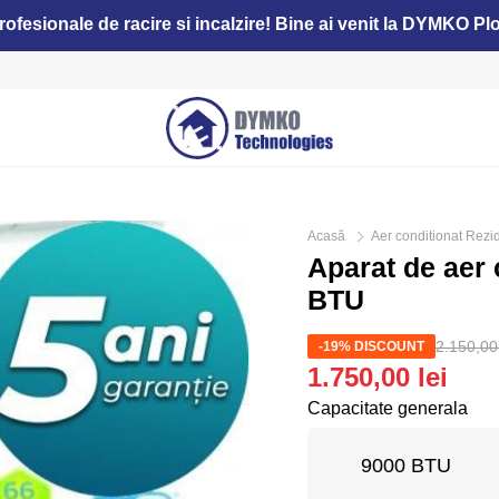
profesionale de racire si incalzire! Bine ai venit la DYMKO Plo
Acasă
Aer conditionat Rezid
Aparat de aer
BTU
2.150,00 
-19% DISCOUNT
1.750,00 lei
Capacitate generala
9000 BTU